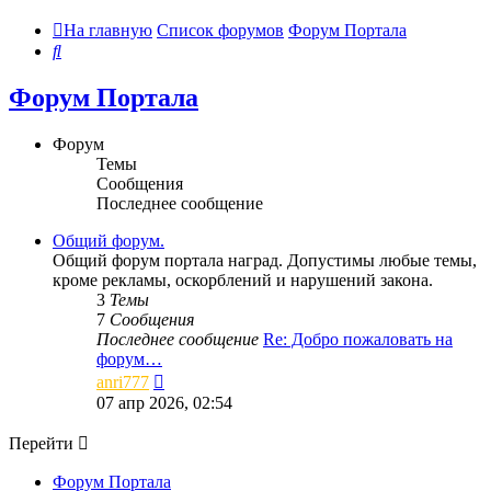
На главную
Список форумов
Форум Портала
Поиск
Форум Портала
Форум
Темы
Сообщения
Последнее сообщение
Общий форум.
Общий форум портала наград. Допустимы любые темы,
кроме рекламы, оскорблений и нарушений закона.
3
Темы
7
Сообщения
Последнее сообщение
Re: Добро пожаловать на
форум…
Перейти
anri777
к
07 апр 2026, 02:54
последнему
сообщению
Перейти
Форум Портала