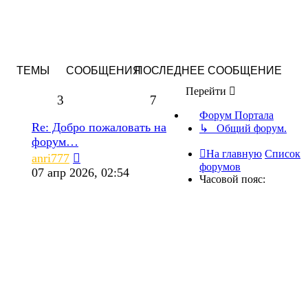
ТЕМЫ
СООБЩЕНИЯ
ПОСЛЕДНЕЕ СООБЩЕНИЕ
Перейти
3
7
Форум Портала
Re: Добро пожаловать на
↳ Общий форум.
форум…
На главную
Список
Перейти
anri777
форумов
к
07 апр 2026, 02:54
Часовой пояс:
последнему
сообщению