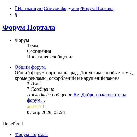
На главную
Список форумов
Форум Портала
Поиск
Форум Портала
Форум
Темы
Сообщения
Последнее сообщение
Общий форум.
Общий форум портала наград. Допустимы любые темы,
кроме рекламы, оскорблений и нарушений закона.
3
Темы
7
Сообщения
Последнее сообщение
Re: Добро пожаловать на
форум…
Перейти
anri777
к
07 апр 2026, 02:54
последнему
сообщению
Перейти
Форум Портала