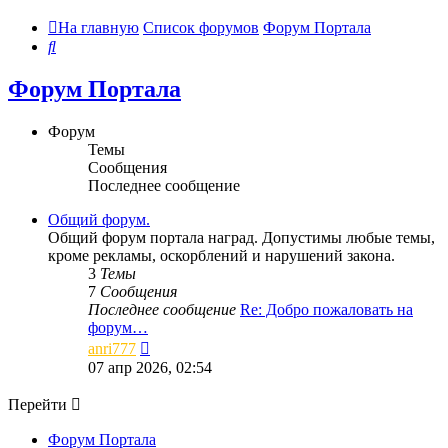
На главную
Список форумов
Форум Портала
Поиск
Форум Портала
Форум
Темы
Сообщения
Последнее сообщение
Общий форум.
Общий форум портала наград. Допустимы любые темы,
кроме рекламы, оскорблений и нарушений закона.
3
Темы
7
Сообщения
Последнее сообщение
Re: Добро пожаловать на
форум…
Перейти
anri777
к
07 апр 2026, 02:54
последнему
сообщению
Перейти
Форум Портала