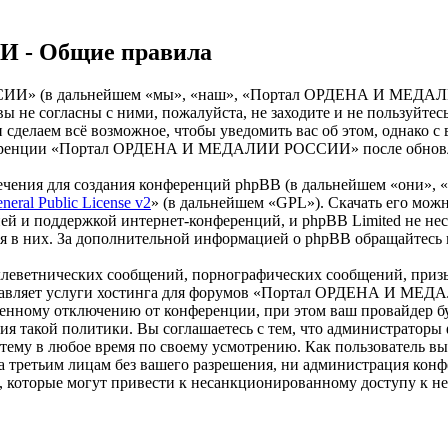
- Общие правила
» (в дальнейшем «мы», «наш», «Портал ОРДЕНА И МЕДАЛИИ Р
и вы не согласны с ними, пожалуйста, не заходите и не пол
 и сделаем всё возможное, чтобы уведомить вас об этом, однако
онференции «Портал ОРДЕНА И МЕДАЛИИ РОССИИ» после обновлен
чения для создания конференций phpBB (в дальнейшем «они», 
eral Public License v2
» (в дальнейшем «GPL»). Скачать его мож
ей и поддержкой интернет-конференций, и phpBB Limited не нес
ия в них. За дополнительной информацией о phpBB обращайтесь
клеветнических сообщений, порнографических сообщений, приз
доставляет услуги хостинга для форумов «Портал ОРДЕНА И М
нному отключению от конференции, при этом ваш провайдер буде
дения такой политики. Вы соглашаетесь с тем, что админист
 тему в любое время по своему усмотрению. Как пользователь вы
крыта третьим лицам без вашего разрешения, ни администрац
в, которые могут привести к несанкционированному доступу к не