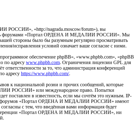
ОССИИ», «http://nagrada.moscow/forum»), вы
ьзуйтесь форумами «Портал ОРДЕНА И МЕДАЛИИ РОССИИ». Мы
 с вашей стороны было бы разумным регулярно просматривать
ия/исправления условий означает ваше согласие с ними.
«программное обеспечение phpBB», «www.phpbb.com», «phpBB
но по адресу
www.phpbb.com
. Ограничения лицензии GPL для
ёт ответственности за то, что администрация конференций
 по адресу
https://www.phpbb.com/
.
ывов к национальной розни и прочих сообщений, которые
ЕДАЛИИ РОССИИ» или международное право. Попытки
т поставлен в известность, если мы сочтём это нужным. IP-
раторы форумов «Портал ОРДЕНА И МЕДАЛИИ РОССИИ» имеют
 согласны с тем, что введённая вами информация будет
ия конференции «Портал ОРДЕНА И МЕДАЛИИ РОССИИ», ни
й.