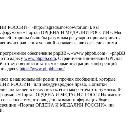
ОССИИ», «http://nagrada.moscow/forum»), вы
ьзуйтесь форумами «Портал ОРДЕНА И МЕДАЛИИ РОССИИ». Мы
 с вашей стороны было бы разумным регулярно просматривать
ия/исправления условий означает ваше согласие с ними.
«программное обеспечение phpBB», «www.phpbb.com», «phpBB
но по адресу
www.phpbb.com
. Ограничения лицензии GPL для
ёт ответственности за то, что администрация конференций
 по адресу
https://www.phpbb.com/
.
ывов к национальной розни и прочих сообщений, которые
ЕДАЛИИ РОССИИ» или международное право. Попытки
т поставлен в известность, если мы сочтём это нужным. IP-
раторы форумов «Портал ОРДЕНА И МЕДАЛИИ РОССИИ» имеют
 согласны с тем, что введённая вами информация будет
ия конференции «Портал ОРДЕНА И МЕДАЛИИ РОССИИ», ни
й.