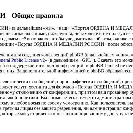
- Общие правила
» (в дальнейшем «мы», «наш», «Портал ОРДЕНА И МЕДАЛИИ Р
и вы не согласны с ними, пожалуйста, не заходите и не пол
 и сделаем всё возможное, чтобы уведомить вас об этом, однако
онференции «Портал ОРДЕНА И МЕДАЛИИ РОССИИ» после обновлен
чения для создания конференций phpBB (в дальнейшем «они», 
eral Public License v2
» (в дальнейшем «GPL»). Скачать его мож
ей и поддержкой интернет-конференций, и phpBB Limited не нес
ия в них. За дополнительной информацией о phpBB обращайтесь
клеветнических сообщений, порнографических сообщений, приз
доставляет услуги хостинга для форумов «Портал ОРДЕНА И М
нному отключению от конференции, при этом ваш провайдер буде
дения такой политики. Вы соглашаетесь с тем, что админист
 тему в любое время по своему усмотрению. Как пользователь вы
крыта третьим лицам без вашего разрешения, ни администрац
в, которые могут привести к несанкционированному доступу к не