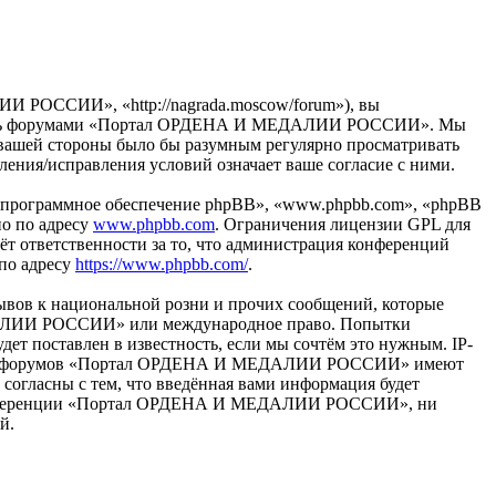
ОССИИ», «http://nagrada.moscow/forum»), вы
ьзуйтесь форумами «Портал ОРДЕНА И МЕДАЛИИ РОССИИ». Мы
 с вашей стороны было бы разумным регулярно просматривать
ия/исправления условий означает ваше согласие с ними.
«программное обеспечение phpBB», «www.phpbb.com», «phpBB
но по адресу
www.phpbb.com
. Ограничения лицензии GPL для
ёт ответственности за то, что администрация конференций
 по адресу
https://www.phpbb.com/
.
ывов к национальной розни и прочих сообщений, которые
ЕДАЛИИ РОССИИ» или международное право. Попытки
т поставлен в известность, если мы сочтём это нужным. IP-
раторы форумов «Портал ОРДЕНА И МЕДАЛИИ РОССИИ» имеют
 согласны с тем, что введённая вами информация будет
ия конференции «Портал ОРДЕНА И МЕДАЛИИ РОССИИ», ни
й.