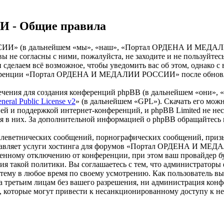
- Общие правила
» (в дальнейшем «мы», «наш», «Портал ОРДЕНА И МЕДАЛИИ Р
и вы не согласны с ними, пожалуйста, не заходите и не пол
 и сделаем всё возможное, чтобы уведомить вас об этом, однако
онференции «Портал ОРДЕНА И МЕДАЛИИ РОССИИ» после обновлен
чения для создания конференций phpBB (в дальнейшем «они», 
eral Public License v2
» (в дальнейшем «GPL»). Скачать его мож
ей и поддержкой интернет-конференций, и phpBB Limited не нес
ия в них. За дополнительной информацией о phpBB обращайтесь
клеветнических сообщений, порнографических сообщений, приз
доставляет услуги хостинга для форумов «Портал ОРДЕНА И М
нному отключению от конференции, при этом ваш провайдер буде
дения такой политики. Вы соглашаетесь с тем, что админист
 тему в любое время по своему усмотрению. Как пользователь вы
крыта третьим лицам без вашего разрешения, ни администрац
в, которые могут привести к несанкционированному доступу к не