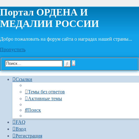
Портал ОРДЕНА И
МЕДАЛИИ РОССИИ
Добро пожаловать на форум сайта о наградах нашей страны...
Пропустить
Расширенный
Поиск
поиск
Ссылки
Темы без ответов
Активные темы
Поиск
FAQ
Вход
Регистрация