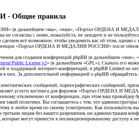
- Общие правила
» (в дальнейшем «мы», «наш», «Портал ОРДЕНА И МЕДАЛИИ Р
и вы не согласны с ними, пожалуйста, не заходите и не пол
 и сделаем всё возможное, чтобы уведомить вас об этом, однако
онференции «Портал ОРДЕНА И МЕДАЛИИ РОССИИ» после обновлен
чения для создания конференций phpBB (в дальнейшем «они», 
eral Public License v2
» (в дальнейшем «GPL»). Скачать его мож
ей и поддержкой интернет-конференций, и phpBB Limited не нес
ия в них. За дополнительной информацией о phpBB обращайтесь
клеветнических сообщений, порнографических сообщений, приз
доставляет услуги хостинга для форумов «Портал ОРДЕНА И М
нному отключению от конференции, при этом ваш провайдер буде
дения такой политики. Вы соглашаетесь с тем, что админист
 тему в любое время по своему усмотрению. Как пользователь вы
крыта третьим лицам без вашего разрешения, ни администрац
в, которые могут привести к несанкционированному доступу к не