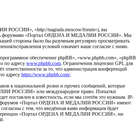
ОССИИ», «http://nagrada.moscow/forum»), вы
ьзуйтесь форумами «Портал ОРДЕНА И МЕДАЛИИ РОССИИ». Мы
 с вашей стороны было бы разумным регулярно просматривать
ия/исправления условий означает ваше согласие с ними.
«программное обеспечение phpBB», «www.phpbb.com», «phpBB
но по адресу
www.phpbb.com
. Ограничения лицензии GPL для
ёт ответственности за то, что администрация конференций
 по адресу
https://www.phpbb.com/
.
ывов к национальной розни и прочих сообщений, которые
ЕДАЛИИ РОССИИ» или международное право. Попытки
т поставлен в известность, если мы сочтём это нужным. IP-
раторы форумов «Портал ОРДЕНА И МЕДАЛИИ РОССИИ» имеют
 согласны с тем, что введённая вами информация будет
ия конференции «Портал ОРДЕНА И МЕДАЛИИ РОССИИ», ни
й.