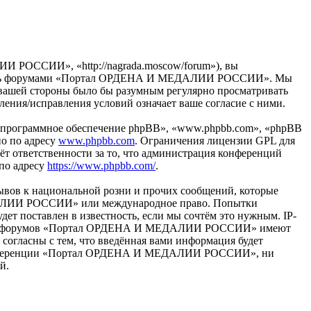
ОССИИ», «http://nagrada.moscow/forum»), вы
ьзуйтесь форумами «Портал ОРДЕНА И МЕДАЛИИ РОССИИ». Мы
 с вашей стороны было бы разумным регулярно просматривать
ия/исправления условий означает ваше согласие с ними.
«программное обеспечение phpBB», «www.phpbb.com», «phpBB
но по адресу
www.phpbb.com
. Ограничения лицензии GPL для
ёт ответственности за то, что администрация конференций
 по адресу
https://www.phpbb.com/
.
ывов к национальной розни и прочих сообщений, которые
ЕДАЛИИ РОССИИ» или международное право. Попытки
т поставлен в известность, если мы сочтём это нужным. IP-
раторы форумов «Портал ОРДЕНА И МЕДАЛИИ РОССИИ» имеют
 согласны с тем, что введённая вами информация будет
ия конференции «Портал ОРДЕНА И МЕДАЛИИ РОССИИ», ни
й.