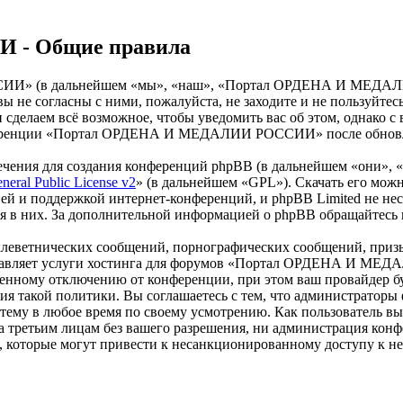
- Общие правила
» (в дальнейшем «мы», «наш», «Портал ОРДЕНА И МЕДАЛИИ Р
и вы не согласны с ними, пожалуйста, не заходите и не пол
 и сделаем всё возможное, чтобы уведомить вас об этом, однако
онференции «Портал ОРДЕНА И МЕДАЛИИ РОССИИ» после обновлен
чения для создания конференций phpBB (в дальнейшем «они», 
eral Public License v2
» (в дальнейшем «GPL»). Скачать его мож
ей и поддержкой интернет-конференций, и phpBB Limited не нес
ия в них. За дополнительной информацией о phpBB обращайтесь
клеветнических сообщений, порнографических сообщений, приз
доставляет услуги хостинга для форумов «Портал ОРДЕНА И М
нному отключению от конференции, при этом ваш провайдер буде
дения такой политики. Вы соглашаетесь с тем, что админист
 тему в любое время по своему усмотрению. Как пользователь вы
крыта третьим лицам без вашего разрешения, ни администрац
в, которые могут привести к несанкционированному доступу к не