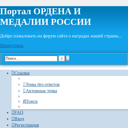
Портал ОРДЕНА И
МЕДАЛИИ РОССИИ
Добро пожаловать на форум сайта о наградах нашей страны...
Пропустить
Расширенный
Поиск
поиск
Ссылки
Темы без ответов
Активные темы
Поиск
FAQ
Вход
Регистрация