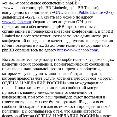
«они», «программное обеспечение phpBB»,
«www.phpbb.com», «phpBB Limited», «phpBB Teams»),
выпущенного по лицензии «
GNU General Public License v2
» (в
дальнейшем «GPL»). Скачать его можно по адресу
www.phpbb.com
. Ограничения лицензии GPL для
программного обеспечения phpBB строго связаны с
организацией и поддержкой интернет-конференций, и phpBB
Limited не несёт ответственности за то, что администрация
конференций определяет в качестве допустимого содержания
и/или поведения в них. За дополнительной информацией о
phpBB обращайтесь по адресу
https://www.phpbb.com/
.
Вы соглашаетесь не размещать оскорбительных, угрожающих,
клеветнических сообщений, порнографических сообщений,
призывов к национальной розни и прочих сообщений,
которые могут нарушить законы вашей страны, страны,
которая предоставляет услуги хостинга для форумов «Портал
ОРДЕНА И МЕДАЛИИ РОССИИ» или международное
право. Попытки размещения таких сообщений могут
привести к вашему немедленному отключению от
конференции, при этом ваш провайдер будет поставлен в
известность, если мы сочтём это нужным. IP-адреса всех
сообщений сохраняются для возможности проведения такой
политики. Вы соглашаетесь с тем, что администраторы
форумов «Портал ОРДЕНА И МЕДАЛИИ РОССИИ» имеют