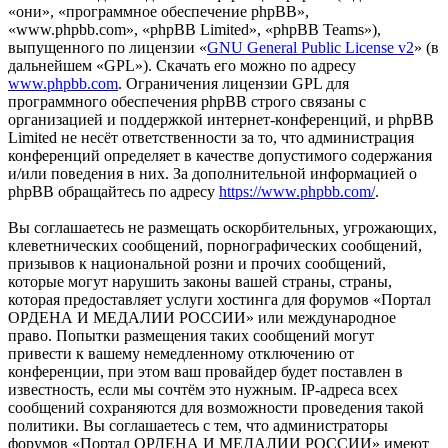
«они», «программное обеспечение phpBB»,
«www.phpbb.com», «phpBB Limited», «phpBB Teams»),
выпущенного по лицензии «
GNU General Public License v2
» (в
дальнейшем «GPL»). Скачать его можно по адресу
www.phpbb.com
. Ограничения лицензии GPL для
программного обеспечения phpBB строго связаны с
организацией и поддержкой интернет-конференций, и phpBB
Limited не несёт ответственности за то, что администрация
конференций определяет в качестве допустимого содержания
и/или поведения в них. За дополнительной информацией о
phpBB обращайтесь по адресу
https://www.phpbb.com/
.
Вы соглашаетесь не размещать оскорбительных, угрожающих,
клеветнических сообщений, порнографических сообщений,
призывов к национальной розни и прочих сообщений,
которые могут нарушить законы вашей страны, страны,
которая предоставляет услуги хостинга для форумов «Портал
ОРДЕНА И МЕДАЛИИ РОССИИ» или международное
право. Попытки размещения таких сообщений могут
привести к вашему немедленному отключению от
конференции, при этом ваш провайдер будет поставлен в
известность, если мы сочтём это нужным. IP-адреса всех
сообщений сохраняются для возможности проведения такой
политики. Вы соглашаетесь с тем, что администраторы
форумов «Портал ОРДЕНА И МЕДАЛИИ РОССИИ» имеют