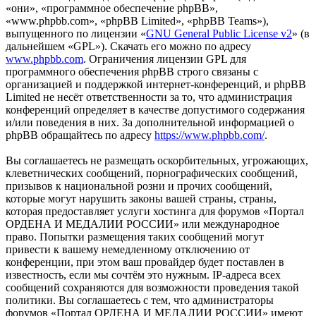
«они», «программное обеспечение phpBB»,
«www.phpbb.com», «phpBB Limited», «phpBB Teams»),
выпущенного по лицензии «
GNU General Public License v2
» (в
дальнейшем «GPL»). Скачать его можно по адресу
www.phpbb.com
. Ограничения лицензии GPL для
программного обеспечения phpBB строго связаны с
организацией и поддержкой интернет-конференций, и phpBB
Limited не несёт ответственности за то, что администрация
конференций определяет в качестве допустимого содержания
и/или поведения в них. За дополнительной информацией о
phpBB обращайтесь по адресу
https://www.phpbb.com/
.
Вы соглашаетесь не размещать оскорбительных, угрожающих,
клеветнических сообщений, порнографических сообщений,
призывов к национальной розни и прочих сообщений,
которые могут нарушить законы вашей страны, страны,
которая предоставляет услуги хостинга для форумов «Портал
ОРДЕНА И МЕДАЛИИ РОССИИ» или международное
право. Попытки размещения таких сообщений могут
привести к вашему немедленному отключению от
конференции, при этом ваш провайдер будет поставлен в
известность, если мы сочтём это нужным. IP-адреса всех
сообщений сохраняются для возможности проведения такой
политики. Вы соглашаетесь с тем, что администраторы
форумов «Портал ОРДЕНА И МЕДАЛИИ РОССИИ» имеют