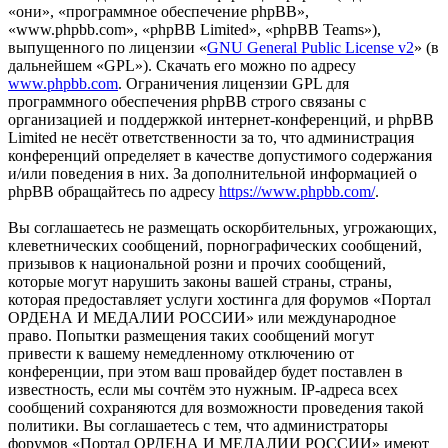
«они», «программное обеспечение phpBB»,
«www.phpbb.com», «phpBB Limited», «phpBB Teams»),
выпущенного по лицензии «
GNU General Public License v2
» (в
дальнейшем «GPL»). Скачать его можно по адресу
www.phpbb.com
. Ограничения лицензии GPL для
программного обеспечения phpBB строго связаны с
организацией и поддержкой интернет-конференций, и phpBB
Limited не несёт ответственности за то, что администрация
конференций определяет в качестве допустимого содержания
и/или поведения в них. За дополнительной информацией о
phpBB обращайтесь по адресу
https://www.phpbb.com/
.
Вы соглашаетесь не размещать оскорбительных, угрожающих,
клеветнических сообщений, порнографических сообщений,
призывов к национальной розни и прочих сообщений,
которые могут нарушить законы вашей страны, страны,
которая предоставляет услуги хостинга для форумов «Портал
ОРДЕНА И МЕДАЛИИ РОССИИ» или международное
право. Попытки размещения таких сообщений могут
привести к вашему немедленному отключению от
конференции, при этом ваш провайдер будет поставлен в
известность, если мы сочтём это нужным. IP-адреса всех
сообщений сохраняются для возможности проведения такой
политики. Вы соглашаетесь с тем, что администраторы
форумов «Портал ОРДЕНА И МЕДАЛИИ РОССИИ» имеют