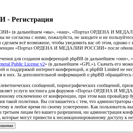
- Регистрация
» (в дальнейшем «мы», «наш», «Портал ОРДЕНА И МЕДАЛИИ Р
и вы не согласны с ними, пожалуйста, не заходите и не пол
 и сделаем всё возможное, чтобы уведомить вас об этом, однако
онференции «Портал ОРДЕНА И МЕДАЛИИ РОССИИ» после обновлен
чения для создания конференций phpBB (в дальнейшем «они», 
eral Public License v2
» (в дальнейшем «GPL»). Скачать его мож
ей и поддержкой интернет-конференций, и phpBB Limited не нес
ия в них. За дополнительной информацией о phpBB обращайтесь
клеветнических сообщений, порнографических сообщений, приз
доставляет услуги хостинга для форумов «Портал ОРДЕНА И М
нному отключению от конференции, при этом ваш провайдер буде
дения такой политики. Вы соглашаетесь с тем, что админист
 тему в любое время по своему усмотрению. Как пользователь вы
крыта третьим лицам без вашего разрешения, ни администрац
в, которые могут привести к несанкционированному доступу к не