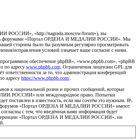
ОССИИ», «http://nagrada.moscow/forum»), вы
ьзуйтесь форумами «Портал ОРДЕНА И МЕДАЛИИ РОССИИ». Мы
 с вашей стороны было бы разумным регулярно просматривать
ия/исправления условий означает ваше согласие с ними.
«программное обеспечение phpBB», «www.phpbb.com», «phpBB
но по адресу
www.phpbb.com
. Ограничения лицензии GPL для
ёт ответственности за то, что администрация конференций
 по адресу
https://www.phpbb.com/
.
ывов к национальной розни и прочих сообщений, которые
ЕДАЛИИ РОССИИ» или международное право. Попытки
т поставлен в известность, если мы сочтём это нужным. IP-
раторы форумов «Портал ОРДЕНА И МЕДАЛИИ РОССИИ» имеют
 согласны с тем, что введённая вами информация будет
ия конференции «Портал ОРДЕНА И МЕДАЛИИ РОССИИ», ни
й.