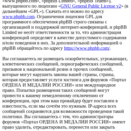
«www.phpbb.com», «phpBB Limited», «phpBB Teams»),
выпущенного по лицензии «
GNU General Public License v2
» (в
дальнейшем «GPL»). Скачать его можно по адресу
www.phpbb.com
. Ограничения лицензии GPL для
программного обеспечения phpBB строго связаны с
организацией и поддержкой интернет-конференций, и phpBB
Limited не несёт ответственности за то, что администрация
конференций определяет в качестве допустимого содержания
и/или поведения в них. За дополнительной информацией о
phpBB обращайтесь по адресу
https://www.phpbb.com/
.
Вы соглашаетесь не размещать оскорбительных, угрожающих,
клеветнических сообщений, порнографических сообщений,
призывов к национальной розни и прочих сообщений,
которые могут нарушить законы вашей страны, страны,
которая предоставляет услуги хостинга для форумов «Портал
ОРДЕНА И МЕДАЛИИ РОССИИ» или международное
право. Попытки размещения таких сообщений могут
привести к вашему немедленному отключению от
конференции, при этом ваш провайдер будет поставлен в
известность, если мы сочтём это нужным. IP-адреса всех
сообщений сохраняются для возможности проведения такой
политики. Вы соглашаетесь с тем, что администраторы
форумов «Портал ОРДЕНА И МЕДАЛИИ РОССИИ» имеют
право удалить, отредактировать, перенести или закрыть