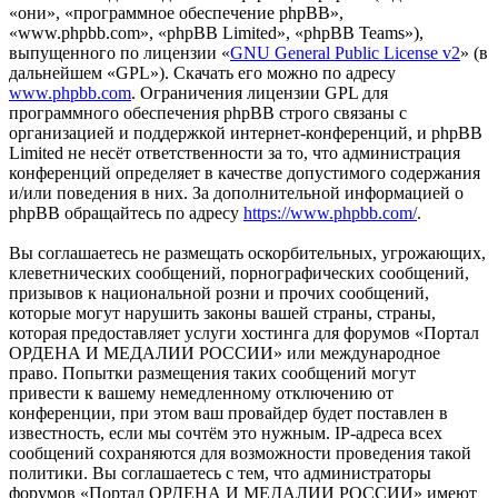
«они», «программное обеспечение phpBB»,
«www.phpbb.com», «phpBB Limited», «phpBB Teams»),
выпущенного по лицензии «
GNU General Public License v2
» (в
дальнейшем «GPL»). Скачать его можно по адресу
www.phpbb.com
. Ограничения лицензии GPL для
программного обеспечения phpBB строго связаны с
организацией и поддержкой интернет-конференций, и phpBB
Limited не несёт ответственности за то, что администрация
конференций определяет в качестве допустимого содержания
и/или поведения в них. За дополнительной информацией о
phpBB обращайтесь по адресу
https://www.phpbb.com/
.
Вы соглашаетесь не размещать оскорбительных, угрожающих,
клеветнических сообщений, порнографических сообщений,
призывов к национальной розни и прочих сообщений,
которые могут нарушить законы вашей страны, страны,
которая предоставляет услуги хостинга для форумов «Портал
ОРДЕНА И МЕДАЛИИ РОССИИ» или международное
право. Попытки размещения таких сообщений могут
привести к вашему немедленному отключению от
конференции, при этом ваш провайдер будет поставлен в
известность, если мы сочтём это нужным. IP-адреса всех
сообщений сохраняются для возможности проведения такой
политики. Вы соглашаетесь с тем, что администраторы
форумов «Портал ОРДЕНА И МЕДАЛИИ РОССИИ» имеют