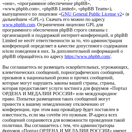
«они», «программное обеспечение phpBB»,
«www.phpbb.com», «phpBB Limited», «phpBB Teams»),
выпущенного по лицензии «
GNU General Public License v2
» (в
дальнейшем «GPL»). Скачать его можно по адресу
www.phpbb.com
. Ограничения лицензии GPL для
программного обеспечения phpBB строго связаны с
организацией и поддержкой интернет-конференций, и phpBB
Limited не несёт ответственности за то, что администрация
конференций определяет в качестве допустимого содержания
и/или поведения в них. За дополнительной информацией о
phpBB обращайтесь по адресу
https://www.phpbb.com/
.
Вы соглашаетесь не размещать оскорбительных, угрожающих,
клеветнических сообщений, порнографических сообщений,
призывов к национальной розни и прочих сообщений,
которые могут нарушить законы вашей страны, страны,
которая предоставляет услуги хостинга для форумов «Портал
ОРДЕНА И МЕДАЛИИ РОССИИ» или международное
право. Попытки размещения таких сообщений могут
привести к вашему немедленному отключению от
конференции, при этом ваш провайдер будет поставлен в
известность, если мы сочтём это нужным. IP-адреса всех
сообщений сохраняются для возможности проведения такой
политики. Вы соглашаетесь с тем, что администраторы
форумов «Портал ОРДЕНА И МЕДАЛИИ РОССИИ» имеют