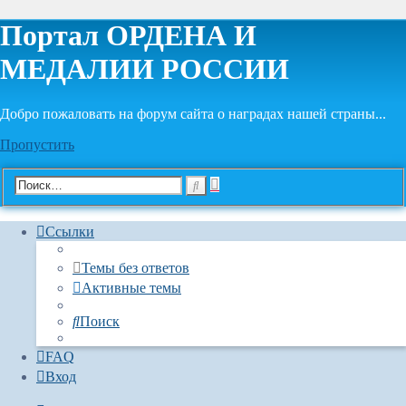
Портал ОРДЕНА И
МЕДАЛИИ РОССИИ
Добро пожаловать на форум сайта о наградах нашей страны...
Пропустить
Расширенный
Поиск
поиск
Ссылки
Темы без ответов
Активные темы
Поиск
FAQ
Вход