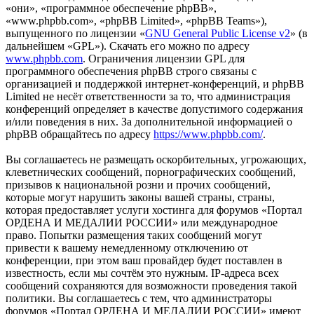
«они», «программное обеспечение phpBB»,
«www.phpbb.com», «phpBB Limited», «phpBB Teams»),
выпущенного по лицензии «
GNU General Public License v2
» (в
дальнейшем «GPL»). Скачать его можно по адресу
www.phpbb.com
. Ограничения лицензии GPL для
программного обеспечения phpBB строго связаны с
организацией и поддержкой интернет-конференций, и phpBB
Limited не несёт ответственности за то, что администрация
конференций определяет в качестве допустимого содержания
и/или поведения в них. За дополнительной информацией о
phpBB обращайтесь по адресу
https://www.phpbb.com/
.
Вы соглашаетесь не размещать оскорбительных, угрожающих,
клеветнических сообщений, порнографических сообщений,
призывов к национальной розни и прочих сообщений,
которые могут нарушить законы вашей страны, страны,
которая предоставляет услуги хостинга для форумов «Портал
ОРДЕНА И МЕДАЛИИ РОССИИ» или международное
право. Попытки размещения таких сообщений могут
привести к вашему немедленному отключению от
конференции, при этом ваш провайдер будет поставлен в
известность, если мы сочтём это нужным. IP-адреса всех
сообщений сохраняются для возможности проведения такой
политики. Вы соглашаетесь с тем, что администраторы
форумов «Портал ОРДЕНА И МЕДАЛИИ РОССИИ» имеют