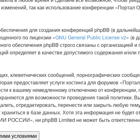
мет изменений, так как использование конференции «Пор
беспечения для создания конференций phpBB (в дальнейш
ущенного по лицензии «
GNU General Public License v2
» (в 
ного обеспечения phpBB строго связаны с организацией и 
нций определяет в качестве допустимого содержания и/или
их, клеветнических сообщений, порнографических сообщен
 которая предоставляет услуги хостинга для форумов «
сти к вашему немедленному отключению от конференции, пр
охраняются для возможности проведения такой политики. В
, отредактировать, перенести или закрыть любую тему в
 храниться в базе данных. Хотя эта информация не будет о
ОССИИ», ни phpBB Limited не может быть ответственна з