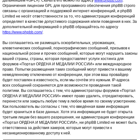
дальнейшем «GPL»). Скачать его можно по адресу
www.phpbb.com
.
Ограничения лицензии GPL для программного обеспечения phpBB строго
связаны с организацией и поддержкой интернет-конференций, и phpBB
Limited не несёт ответственности за то, что администрация конференций
определяет в качестве допустимого содержания и/или поведения в них. За
дополнительной информацией о phpBB обращайтесь по адресу
https://www.phpbb.com/
.
Вы соглашаетесь не размещать оскорбительных, угрожающих,
клеветнических сообщений, порнографических сообщений, призывов к
национальной розни и прочих сообщений, которые могут нарушить законы
вашей страны, страны, которая предоставляет услуги хостинга для
форумов «Портал ОРДЕНА И МЕДАЛИИ РОССИИ» или международное
право. Попытки размещения таких сообщений могут привести к вашему
немедленному отключению от конференции, при этом ваш провайдер
будет поставлен в известность, если мы сочтём это нужным. IP-адреса
всех сообщений сохраняются для возможности проведения такой
политики. Вы соглашаетесь с тем, что администраторы форумов «Портал
ОРДЕНА И МЕДАЛИИ РОССИИ» имеют право удалить, отредактировать,
перенести или закрыть любую тему в любое время по своему усмотрению.
Как пользователь вы согласны с тем, что введённая вами информация
будет храниться в базе данных. Хотя эта информация не будет открыта
третьим лицам без вашего разрешения, ни администрация конференции
«Портал ОРДЕНА И МЕДАЛИИ РОССИИ», ни phpBB Limited не может быть
ответственна за действия хакеров, которые могут привести к
несанкционированному доступу к ней.