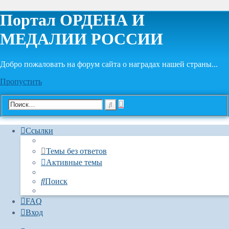
Портал ОРДЕНА И
МЕДАЛИИ РОССИИ
Добро пожаловать на форум сайта о наградах нашей страны...
Пропустить
Расширенный
Поиск
поиск
Ссылки
Темы без ответов
Активные темы
Поиск
FAQ
Вход