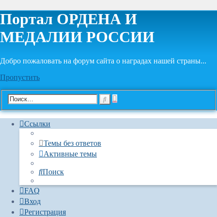
Портал ОРДЕНА И
МЕДАЛИИ РОССИИ
Добро пожаловать на форум сайта о наградах нашей страны...
Пропустить
Расширенный
Поиск
поиск
Ссылки
Темы без ответов
Активные темы
Поиск
FAQ
Вход
Регистрация