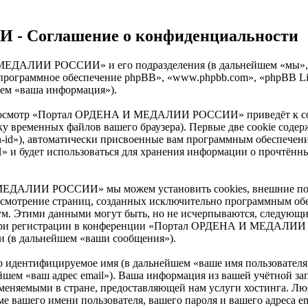
 Соглашение о конфиденциальности
 И МЕДАЛИИ РОССИИ» и его подразделения (в дальнейшем «
, «программное обеспечение phpBB», «www.phpbb.com», «phpBB 
шем «ваша информация»).
 просмотр «Портал ОРДЕНА И МЕДАЛИИ РОССИИ» приведёт к с
ку временных файлов вашего браузера). Первые две cookie содер
n-id»), автоматически присвоенные вам программным обеспечени
удет использоваться для хранения информации о прочтённых 
МЕДАЛИИ РОССИИ» мы можем установить cookies, внешние по 
 рассмотрение страниц, созданных исключительно программным 
ум. Этими данными могут быть, но не исчерпываются, следующи
 при регистрации в конференции «Портал ОРДЕНА И МЕДАЛИИ 
и (в дальнейшем «ваши сообщения»).
но идентифицируемое имя (в дальнейшем «ваше имя пользователя
альнейшем «ваш адрес email»). Ваша информация из вашей учё
меняемыми в стране, предоставляющей нам услуги хостинга. Лю
го имени пользователя, вашего пароля и вашего адреса email