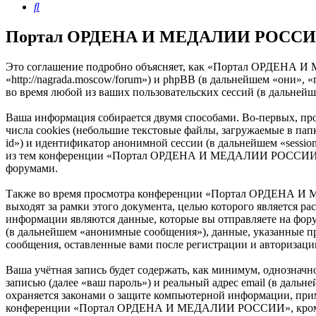
Поиск
Портал ОРДЕНА И МЕДАЛИИ РОССИИ -
Это соглашение подробно объясняет, как «Портал ОРДЕНА
«http://nagrada.moscow/forum») и phpBB (в дальнейшем «они»
во время любой из ваших пользовательских сессий (в дальней
Ваша информация собирается двумя способами. Во-первых,
числа cookies (небольшие текстовые файлы, загружаемые в пап
id») и идентификатор анонимной сессии (в дальнейшем «sessio
из тем конференции «Портал ОРДЕНА И МЕДАЛИИ РОССИИ» и б
форумами.
Также во время просмотра конференции «Портал ОРДЕНА И 
выходят за рамки этого документа, целью которого является
информации являются данные, которые вы отправляете на фор
(в дальнейшем «анонимные сообщения»), данные, указанные
сообщения, оставленные вами после регистрации и авторизаци
Ваша учётная запись будет содержать, как минимум, однознач
записью (далее «ваш пароль») и реальный адрес email (в д
охраняется законами о защите компьютерной информации, при
конференции «Портал ОРДЕНА И МЕДАЛИИ РОССИИ», кроме ваше