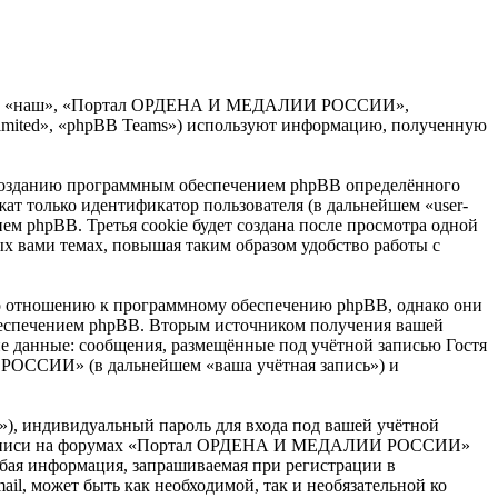
мы», «наш», «Портал ОРДЕНА И МЕДАЛИИ РОССИИ»,
Limited», «phpBB Teams») используют информацию, полученную
озданию программным обеспечением phpBB определённого
жат только идентификатор пользователя (в дальнейшем «user-
ем phpBB. Третья cookie будет создана после просмотра одной
вами темах, повышая таким образом удобство работы с
отношению к программному обеспечению phpBB, однако они
обеспечением phpBB. Вторым источником получения вашей
е данные: сообщения, размещённые под учётной записью Гостя
РОССИИ» (в дальнейшем «ваша учётная запись») и
»), индивидуальный пароль для входа под вашей учётной
тной записи на форумах «Портал ОРДЕНА И МЕДАЛИИ РОССИИ»
бая информация, запрашиваемая при регистрации в
, может быть как необходимой, так и необязательной ко