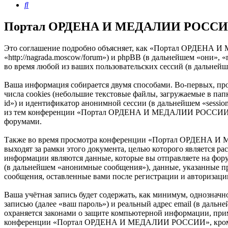
Поиск
Портал ОРДЕНА И МЕДАЛИИ РОССИИ -
Это соглашение подробно объясняет, как «Портал ОРДЕНА
«http://nagrada.moscow/forum») и phpBB (в дальнейшем «они»
во время любой из ваших пользовательских сессий (в дальней
Ваша информация собирается двумя способами. Во-первых,
числа cookies (небольшие текстовые файлы, загружаемые в пап
id») и идентификатор анонимной сессии (в дальнейшем «sessio
из тем конференции «Портал ОРДЕНА И МЕДАЛИИ РОССИИ» и б
форумами.
Также во время просмотра конференции «Портал ОРДЕНА И 
выходят за рамки этого документа, целью которого является
информации являются данные, которые вы отправляете на фор
(в дальнейшем «анонимные сообщения»), данные, указанные
сообщения, оставленные вами после регистрации и авторизаци
Ваша учётная запись будет содержать, как минимум, однознач
записью (далее «ваш пароль») и реальный адрес email (в д
охраняется законами о защите компьютерной информации, при
конференции «Портал ОРДЕНА И МЕДАЛИИ РОССИИ», кроме ваше