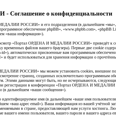
 Соглашение о конфиденциальности
 И МЕДАЛИИ РОССИИ» и его подразделения (в дальнейшем «
, «программное обеспечение phpBB», «www.phpbb.com», «phpBB 
шем «ваша информация»).
 просмотр «Портал ОРДЕНА И МЕДАЛИИ РОССИИ» приведёт к с
ку временных файлов вашего браузера). Первые две cookie содер
n-id»), автоматически присвоенные вам программным обеспечени
удет использоваться для хранения информации о прочтённых 
МЕДАЛИИ РОССИИ» мы можем установить cookies, внешние по 
 рассмотрение страниц, созданных исключительно программным 
ум. Этими данными могут быть, но не исчерпываются, следующи
 при регистрации в конференции «Портал ОРДЕНА И МЕДАЛИИ 
и (в дальнейшем «ваши сообщения»).
но идентифицируемое имя (в дальнейшем «ваше имя пользователя
альнейшем «ваш адрес email»). Ваша информация из вашей учё
меняемыми в стране, предоставляющей нам услуги хостинга. Лю
го имени пользователя, вашего пароля и вашего адреса email