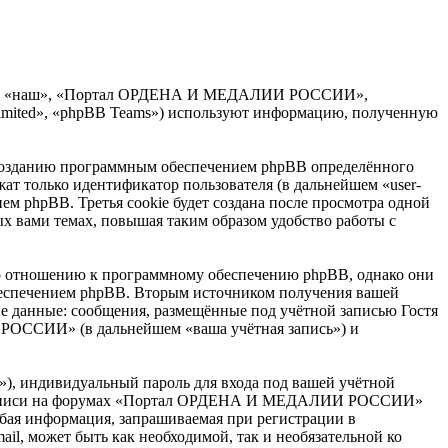
мы», «наш», «Портал ОРДЕНА И МЕДАЛИИ РОССИИ»,
Limited», «phpBB Teams») используют информацию, полученную
озданию программным обеспечением phpBB определённого
жат только идентификатор пользователя (в дальнейшем «user-
ем phpBB. Третья cookie будет создана после просмотра одной
вами темах, повышая таким образом удобство работы с
отношению к программному обеспечению phpBB, однако они
обеспечением phpBB. Вторым источником получения вашей
е данные: сообщения, размещённые под учётной записью Гостя
РОССИИ» (в дальнейшем «ваша учётная запись») и
»), индивидуальный пароль для входа под вашей учётной
тной записи на форумах «Портал ОРДЕНА И МЕДАЛИИ РОССИИ»
бая информация, запрашиваемая при регистрации в
, может быть как необходимой, так и необязательной ко