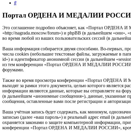
Поиск
Портал ОРДЕНА И МЕДАЛИИ РОССИИ -
Это соглашение подробно объясняет, как «Портал ОРДЕНА
«http://nagrada.moscow/forum») и phpBB (в дальнейшем «они»
во время любой из ваших пользовательских сессий (в дальней
Ваша информация собирается двумя способами. Во-первых,
числа cookies (небольшие текстовые файлы, загружаемые в пап
id») и идентификатор анонимной сессии (в дальнейшем «sessio
из тем конференции «Портал ОРДЕНА И МЕДАЛИИ РОССИИ» и б
форумами.
Также во время просмотра конференции «Портал ОРДЕНА И 
выходят за рамки этого документа, целью которого является
информации являются данные, которые вы отправляете на фор
(в дальнейшем «анонимные сообщения»), данные, указанные
сообщения, оставленные вами после регистрации и авторизаци
Ваша учётная запись будет содержать, как минимум, однознач
записью (далее «ваш пароль») и реальный адрес email (в д
охраняется законами о защите компьютерной информации, при
конференции «Портал ОРДЕНА И МЕДАЛИИ РОССИИ», кроме ваше