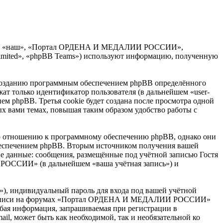
мы», «наш», «Портал ОРДЕНА И МЕДАЛИИ РОССИИ»,
Limited», «phpBB Teams») используют информацию, полученную
озданию программным обеспечением phpBB определённого
жат только идентификатор пользователя (в дальнейшем «user-
ем phpBB. Третья cookie будет создана после просмотра одной
вами темах, повышая таким образом удобство работы с
отношению к программному обеспечению phpBB, однако они
обеспечением phpBB. Вторым источником получения вашей
е данные: сообщения, размещённые под учётной записью Гостя
РОССИИ» (в дальнейшем «ваша учётная запись») и
»), индивидуальный пароль для входа под вашей учётной
тной записи на форумах «Портал ОРДЕНА И МЕДАЛИИ РОССИИ»
бая информация, запрашиваемая при регистрации в
, может быть как необходимой, так и необязательной ко