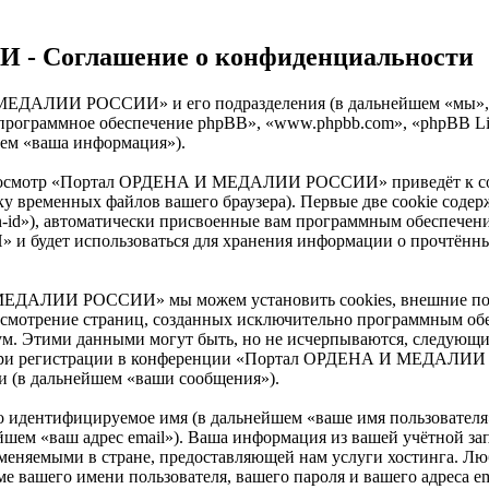
 Соглашение о конфиденциальности
 И МЕДАЛИИ РОССИИ» и его подразделения (в дальнейшем «
, «программное обеспечение phpBB», «www.phpbb.com», «phpBB 
шем «ваша информация»).
 просмотр «Портал ОРДЕНА И МЕДАЛИИ РОССИИ» приведёт к с
ку временных файлов вашего браузера). Первые две cookie содер
n-id»), автоматически присвоенные вам программным обеспечени
удет использоваться для хранения информации о прочтённых 
МЕДАЛИИ РОССИИ» мы можем установить cookies, внешние по 
 рассмотрение страниц, созданных исключительно программным 
ум. Этими данными могут быть, но не исчерпываются, следующи
 при регистрации в конференции «Портал ОРДЕНА И МЕДАЛИИ 
и (в дальнейшем «ваши сообщения»).
но идентифицируемое имя (в дальнейшем «ваше имя пользователя
альнейшем «ваш адрес email»). Ваша информация из вашей учё
меняемыми в стране, предоставляющей нам услуги хостинга. Лю
го имени пользователя, вашего пароля и вашего адреса email