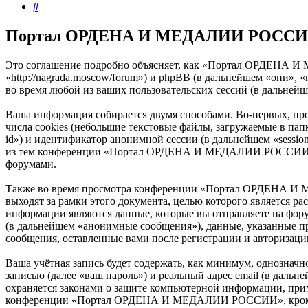
Поиск
Портал ОРДЕНА И МЕДАЛИИ РОССИИ -
Это соглашение подробно объясняет, как «Портал ОРДЕНА
«http://nagrada.moscow/forum») и phpBB (в дальнейшем «они»
во время любой из ваших пользовательских сессий (в дальней
Ваша информация собирается двумя способами. Во-первых,
числа cookies (небольшие текстовые файлы, загружаемые в пап
id») и идентификатор анонимной сессии (в дальнейшем «sessio
из тем конференции «Портал ОРДЕНА И МЕДАЛИИ РОССИИ» и б
форумами.
Также во время просмотра конференции «Портал ОРДЕНА И 
выходят за рамки этого документа, целью которого является
информации являются данные, которые вы отправляете на фор
(в дальнейшем «анонимные сообщения»), данные, указанные
сообщения, оставленные вами после регистрации и авторизаци
Ваша учётная запись будет содержать, как минимум, однознач
записью (далее «ваш пароль») и реальный адрес email (в д
охраняется законами о защите компьютерной информации, при
конференции «Портал ОРДЕНА И МЕДАЛИИ РОССИИ», кроме ваше