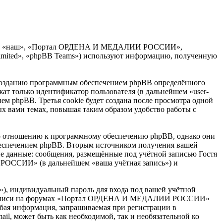
мы», «наш», «Портал ОРДЕНА И МЕДАЛИИ РОССИИ»,
Limited», «phpBB Teams») используют информацию, полученную
озданию программным обеспечением phpBB определённого
жат только идентификатор пользователя (в дальнейшем «user-
ем phpBB. Третья cookie будет создана после просмотра одной
вами темах, повышая таким образом удобство работы с
отношению к программному обеспечению phpBB, однако они
обеспечением phpBB. Вторым источником получения вашей
е данные: сообщения, размещённые под учётной записью Гостя
РОССИИ» (в дальнейшем «ваша учётная запись») и
»), индивидуальный пароль для входа под вашей учётной
тной записи на форумах «Портал ОРДЕНА И МЕДАЛИИ РОССИИ»
бая информация, запрашиваемая при регистрации в
, может быть как необходимой, так и необязательной ко