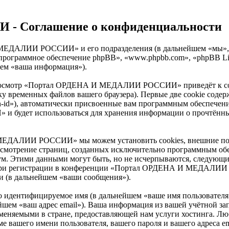
 Соглашение о конфиденциальности
 И МЕДАЛИИ РОССИИ» и его подразделения (в дальнейшем «
, «программное обеспечение phpBB», «www.phpbb.com», «phpBB 
шем «ваша информация»).
 просмотр «Портал ОРДЕНА И МЕДАЛИИ РОССИИ» приведёт к с
ку временных файлов вашего браузера). Первые две cookie содер
n-id»), автоматически присвоенные вам программным обеспечени
удет использоваться для хранения информации о прочтённых 
МЕДАЛИИ РОССИИ» мы можем установить cookies, внешние по 
 рассмотрение страниц, созданных исключительно программным 
ум. Этими данными могут быть, но не исчерпываются, следующи
 при регистрации в конференции «Портал ОРДЕНА И МЕДАЛИИ 
и (в дальнейшем «ваши сообщения»).
но идентифицируемое имя (в дальнейшем «ваше имя пользователя
альнейшем «ваш адрес email»). Ваша информация из вашей учё
меняемыми в стране, предоставляющей нам услуги хостинга. Лю
го имени пользователя, вашего пароля и вашего адреса email