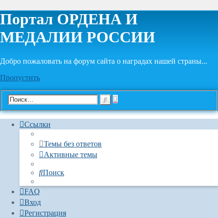
Портал ОРДЕНА И
МЕДАЛИИ РОССИИ
Добро пожаловать на форум сайта о наградах нашей страны...
Пропустить
Расширенный
Поиск
поиск
Ссылки
Темы без ответов
Активные темы
Поиск
FAQ
Вход
Регистрация