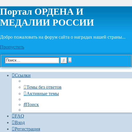
Портал ОРДЕНА И
МЕДАЛИИ РОССИИ
Добро пожаловать на форум сайта о наградах нашей страны...
Пропустить
Расширенный
Поиск
поиск
Ссылки
Темы без ответов
Активные темы
Поиск
FAQ
Вход
Регистрация