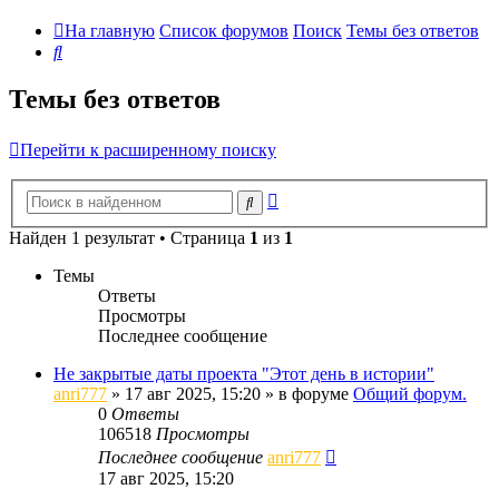
На главную
Список форумов
Поиск
Темы без ответов
Поиск
Темы без ответов
Перейти к расширенному поиску
Расширенный
Поиск
поиск
Найден 1 результат • Страница
1
из
1
Темы
Ответы
Просмотры
Последнее сообщение
Не закрытые даты проекта "Этот день в истории"
anri777
»
17 авг 2025, 15:20
» в форуме
Общий форум.
0
Ответы
106518
Просмотры
Последнее сообщение
anri777
17 авг 2025, 15:20