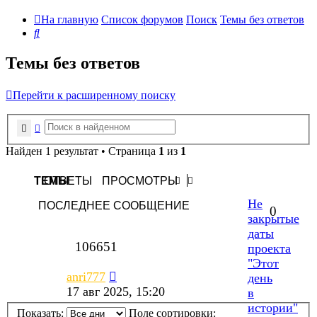
На главную
Список форумов
Поиск
Темы без ответов
Поиск
Темы без ответов
Перейти к расширенному поиску
Поиск
Расширенный поиск
Найден 1 результат • Страница
1
из
1
ТЕМЫ
ОТВЕТЫ
ПРОСМОТРЫ
Не
ПОСЛЕДНЕЕ СООБЩЕНИЕ
0
закрытые
даты
106651
проекта
"Этот
anri777
день
17 авг 2025, 15:20
в
истории"
Показать:
Поле сортировки: