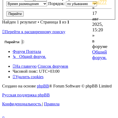
anri777
Порядок:
»
17
авг
Найден 1 результат • Страница
1
из
1
2025,
15:20
Перейти к расширенному поиску
»
в
Перейти
форуме
Общий
Форум Портала
↳ Общий форум.
форум.
На главную
Список форумов
Часовой пояс:
UTC+03:00
Удалить cookies
Создано на основе
phpBB
® Forum Software © phpBB Limited
Русская поддержка phpBB
Конфиденциальность
|
Правила