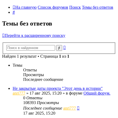
На главную
Список форумов
Поиск
Темы без ответов
Поиск
Темы без ответов
Перейти к расширенному поиску
Расширенный
Поиск
поиск
Найден 1 результат • Страница
1
из
1
Темы
Ответы
Просмотры
Последнее сообщение
Не закрытые даты проекта "Этот день в истории"
anri777
»
17 авг 2025, 15:20
» в форуме
Общий форум.
0
Ответы
108393
Просмотры
Последнее сообщение
anri777
17 авг 2025, 15:20