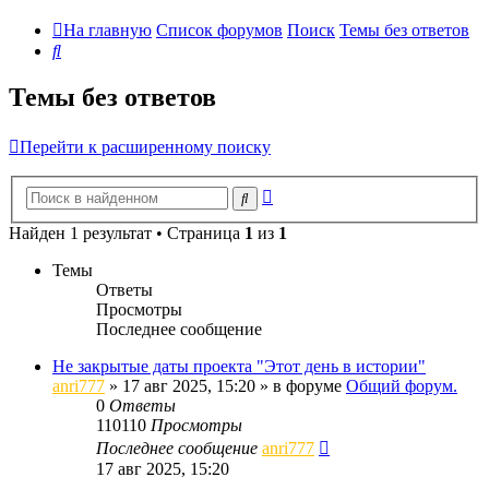
На главную
Список форумов
Поиск
Темы без ответов
Поиск
Темы без ответов
Перейти к расширенному поиску
Расширенный
Поиск
поиск
Найден 1 результат • Страница
1
из
1
Темы
Ответы
Просмотры
Последнее сообщение
Не закрытые даты проекта "Этот день в истории"
anri777
»
17 авг 2025, 15:20
» в форуме
Общий форум.
0
Ответы
110110
Просмотры
Последнее сообщение
anri777
17 авг 2025, 15:20