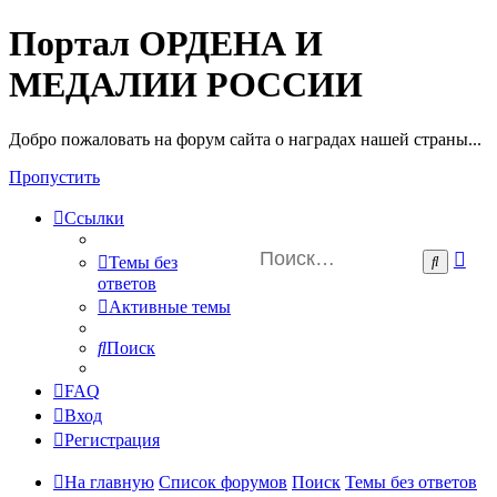
Портал ОРДЕНА И
МЕДАЛИИ РОССИИ
Добро пожаловать на форум сайта о наградах нашей страны...
Пропустить
Ссылки
Ра
Поиск
Темы без
пои
ответов
Активные темы
Поиск
FAQ
Вход
Регистрация
На главную
Список форумов
Поиск
Темы без ответов