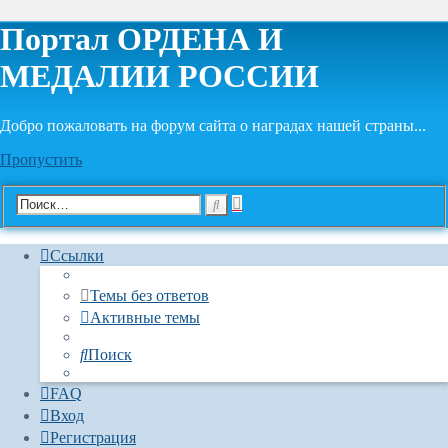
Портал ОРДЕНА И
МЕДАЛИИ РОССИИ
Добро пожаловать на форум сайта о наградах нашей страны...
Пропустить
Расширенный
Поиск
поиск
Ссылки
Темы без ответов
Активные темы
Поиск
FAQ
Вход
Регистрация