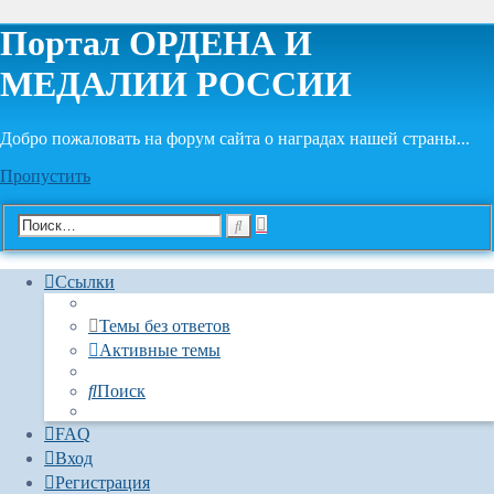
Портал ОРДЕНА И
МЕДАЛИИ РОССИИ
Добро пожаловать на форум сайта о наградах нашей страны...
Пропустить
Расширенный
Поиск
поиск
Ссылки
Темы без ответов
Активные темы
Поиск
FAQ
Вход
Регистрация