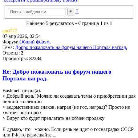
Расширенный
Поиск
поиск
Найдено 5 результатов • Страница
1
из
1
anri777
07 апр 2026, 02:54
Форум:
Общий форум.
Тема:
Добро пожаловать на форум нашего Портала наград.
Ответы:
2
Просмотры:
87334
Re: Добро пожаловать на форум нашего
Портала наград.
Bashmetr писал(а):
> Добрый день! Можно ли создавать темы о приобретении для
личной коллекции
> ведомственных знаков, наград (не гос. наград)? Просто не
хватает некоторых.
> Вдруг кто будет предлагать на обмен-продажу
Я думаю, что - можно. Если речь не идет о госнаградах СССР
или РФ, то размещайте ...