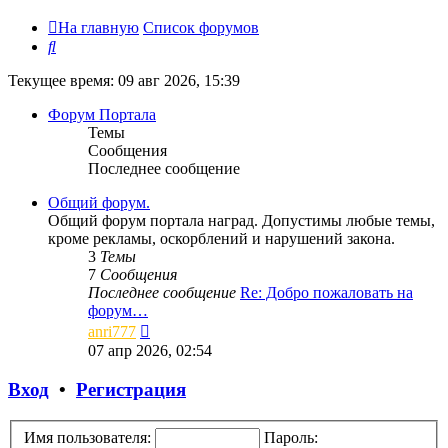
На главную
Список форумов
Поиск
Текущее время: 09 авг 2026, 15:39
Форум Портала
Темы
Сообщения
Последнее сообщение
Общий форум.
Общий форум портала наград. Допустимы любые темы,
кроме рекламы, оскорблений и нарушений закона.
3
Темы
7
Сообщения
Последнее сообщение
Re: Добро пожаловать на
форум…
Перейти
anri777
к
07 апр 2026, 02:54
последнему
сообщению
Вход
•
Регистрация
Имя пользователя:
Пароль: