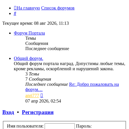
На главную
Список форумов
Поиск
Текущее время: 08 авг 2026, 11:13
Форум Портала
Темы
Сообщения
Последнее сообщение
Общий форум.
Общий форум портала наград. Допустимы любые темы,
кроме рекламы, оскорблений и нарушений закона.
3
Темы
7
Сообщения
Последнее сообщение
Re: Добро пожаловать на
форум…
Перейти
anri777
к
07 апр 2026, 02:54
последнему
сообщению
Вход
•
Регистрация
Имя пользователя:
Пароль: