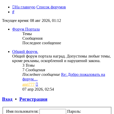
На главную
Список форумов
Поиск
Текущее время: 08 авг 2026, 01:12
Форум Портала
Темы
Сообщения
Последнее сообщение
Общий форум.
Общий форум портала наград. Допустимы любые темы,
кроме рекламы, оскорблений и нарушений закона.
3
Темы
7
Сообщения
Последнее сообщение
Re: Добро пожаловать на
форум…
Перейти
anri777
к
07 апр 2026, 02:54
последнему
сообщению
Вход
•
Регистрация
Имя пользователя:
Пароль: