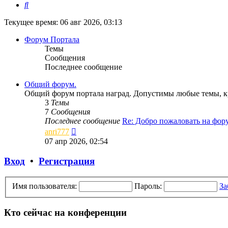
Поиск
Текущее время: 06 авг 2026, 03:13
Форум Портала
Темы
Сообщения
Последнее сообщение
Общий форум.
Общий форум портала наград. Допустимы любые темы, кр
3
Темы
7
Сообщения
Последнее сообщение
Re: Добро пожаловать на фо
Перейти
anri777
к
07 апр 2026, 02:54
последнему
сообщению
Вход
•
Регистрация
Имя пользователя:
Пароль:
За
Кто сейчас на конференции