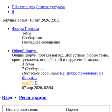
На главную
Список форумов
Поиск
Текущее время: 10 авг 2026, 23:11
Форум Портала
Темы
Сообщения
Последнее сообщение
Общий форум.
Общий форум портала наград. Допустимы любые темы,
кроме рекламы, оскорблений и нарушений закона.
3
Темы
7
Сообщения
Последнее сообщение
Re: Добро пожаловать на
форум…
Перейти
anri777
к
07 апр 2026, 02:54
последнему
сообщению
Вход
•
Регистрация
Имя пользователя:
Пароль: