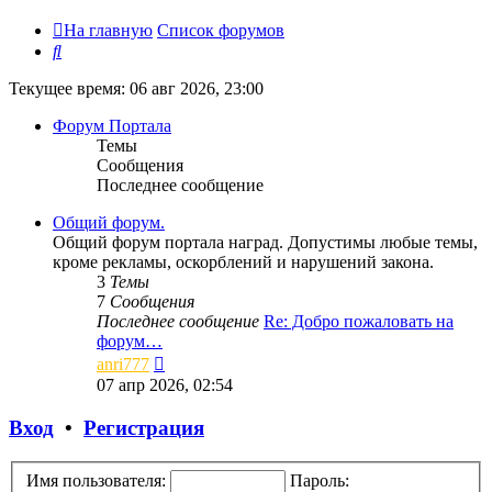
На главную
Список форумов
Поиск
Текущее время: 06 авг 2026, 23:00
Форум Портала
Темы
Сообщения
Последнее сообщение
Общий форум.
Общий форум портала наград. Допустимы любые темы,
кроме рекламы, оскорблений и нарушений закона.
3
Темы
7
Сообщения
Последнее сообщение
Re: Добро пожаловать на
форум…
Перейти
anri777
к
07 апр 2026, 02:54
последнему
сообщению
Вход
•
Регистрация
Имя пользователя:
Пароль: