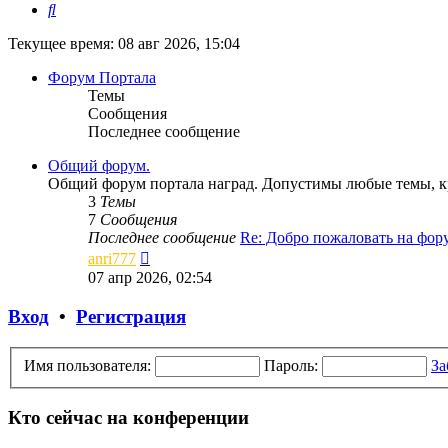
Поиск
Текущее время: 08 авг 2026, 15:04
Форум Портала
Темы
Сообщения
Последнее сообщение
Общий форум.
Общий форум портала наград. Допустимы любые темы, кр
3
Темы
7
Сообщения
Последнее сообщение
Re: Добро пожаловать на фо
Перейти
anri777
к
07 апр 2026, 02:54
последнему
сообщению
Вход
•
Регистрация
Имя пользователя:
Пароль:
За
Кто сейчас на конференции