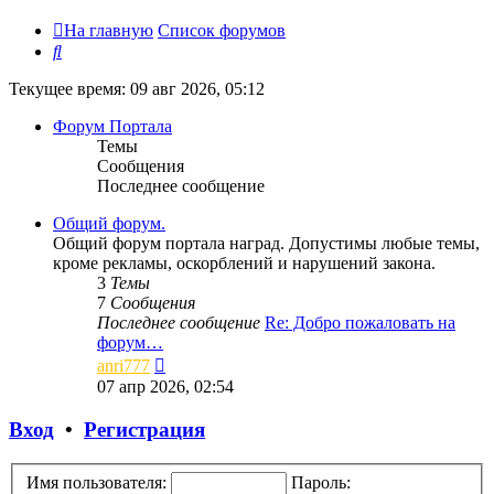
На главную
Список форумов
Поиск
Текущее время: 09 авг 2026, 05:12
Форум Портала
Темы
Сообщения
Последнее сообщение
Общий форум.
Общий форум портала наград. Допустимы любые темы,
кроме рекламы, оскорблений и нарушений закона.
3
Темы
7
Сообщения
Последнее сообщение
Re: Добро пожаловать на
форум…
Перейти
anri777
к
07 апр 2026, 02:54
последнему
сообщению
Вход
•
Регистрация
Имя пользователя:
Пароль: