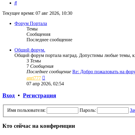
Поиск
Текущее время: 07 авг 2026, 10:30
Форум Портала
Темы
Сообщения
Последнее сообщение
Общий форум.
Общий форум портала наград. Допустимы любые темы, кр
3
Темы
7
Сообщения
Последнее сообщение
Re: Добро пожаловать на фо
Перейти
anri777
к
07 апр 2026, 02:54
последнему
сообщению
Вход
•
Регистрация
Имя пользователя:
Пароль:
За
Кто сейчас на конференции