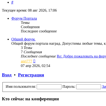
Поиск
Текущее время: 08 авг 2026, 17:06
Форум Портала
Темы
Сообщения
Последнее сообщение
Общий форум.
Общий форум портала наград. Допустимы любые темы, кр
3
Темы
7
Сообщения
Последнее сообщение
Re: Добро пожаловать на фо
Перейти
anri777
к
07 апр 2026, 02:54
последнему
сообщению
Вход
•
Регистрация
Имя пользователя:
Пароль:
За
Кто сейчас на конференции