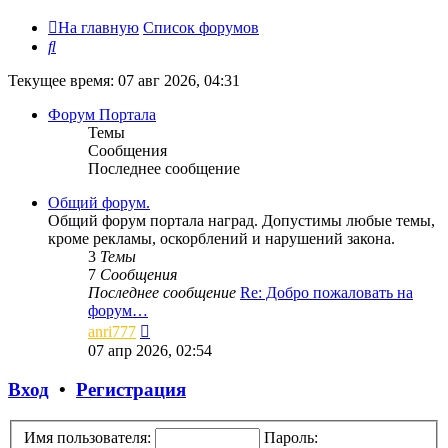
На главную
Список форумов
Поиск
Текущее время: 07 авг 2026, 04:31
Форум Портала
Темы
Сообщения
Последнее сообщение
Общий форум.
Общий форум портала наград. Допустимы любые темы,
кроме рекламы, оскорблений и нарушений закона.
3
Темы
7
Сообщения
Последнее сообщение
Re: Добро пожаловать на
форум…
Перейти
anri777
к
07 апр 2026, 02:54
последнему
сообщению
Вход
•
Регистрация
Имя пользователя:
Пароль: